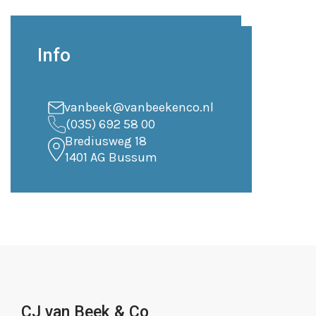
Info
vanbeek@vanbeekenco.nl
(035) 692 58 00
Brediusweg 18
1401 AG Bussum
CJ van Beek & Co