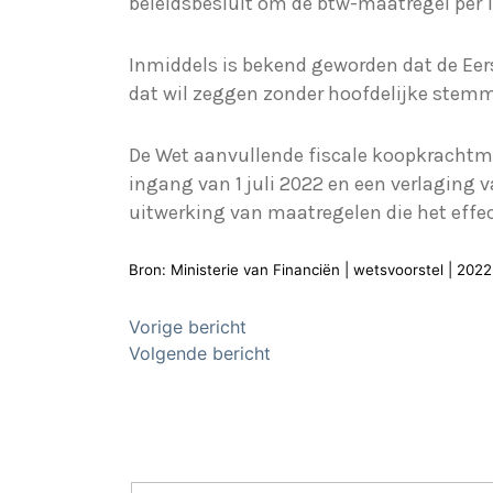
beleidsbesluit om de btw-maatregel per 1 
Inmiddels is bekend geworden dat de Eers
dat wil zeggen zonder hoofdelijke stem
De Wet aanvullende fiscale koopkrachtmaa
ingang van 1 juli 2022 en een verlaging v
uitwerking van maatregelen die het effec
Bron: Ministerie van Financiën | wetsvoorstel | 20
Bericht
Vorige bericht
Volgende bericht
navigatie