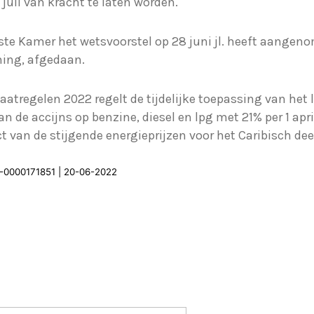
juli van kracht te laten worden.
te Kamer het wetsvoorstel op 28 juni jl. heeft aangeno
ming, afgedaan.
tregelen 2022 regelt de tijdelijke toepassing van het 
an de accijns op benzine, diesel en lpg met 21% per 1 ap
t van de stijgende energieprijzen voor het Caribisch d
22-0000171851 | 20-06-2022