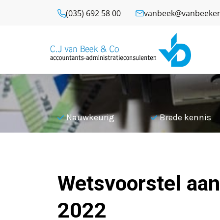
(035) 692 58 00
vanbeek@vanbeeken
l
Nauwkeurig
Brede kennis
Terug naar overzicht
Wetsvoorstel aan
2022