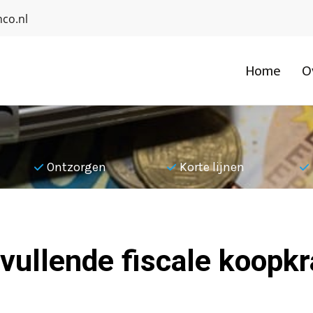
co.nl
Home
O
Ontzorgen
Korte lijnen
vullende fiscale koopk