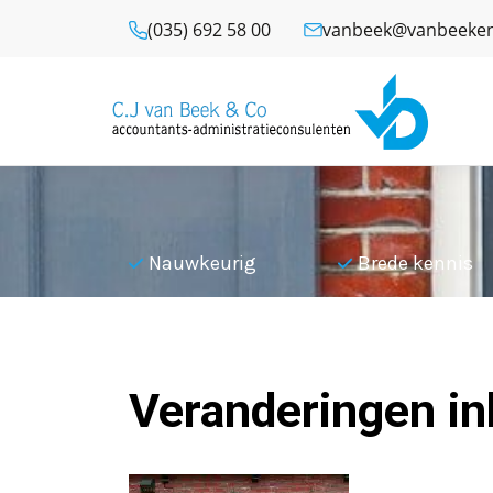
(035) 692 58 00
vanbeek@vanbeeken
l
Nauwkeurig
Brede kennis
Terug naar overzicht
Veranderingen i