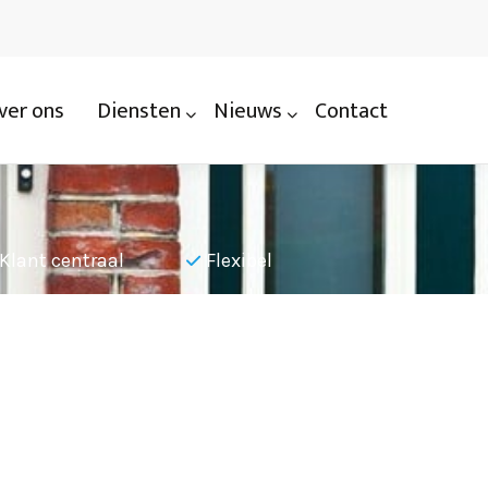
ver ons
Diensten
Nieuws
Contact
Klant centraal
Flexibel
Nauwkeu