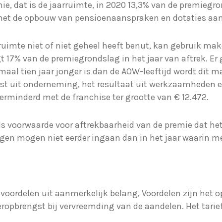
mie, dat is de jaarruimte, in 2020 13,3% van de premiegr
 met de opbouw van pensioenaanspraken en dotaties aan
ruimte niet of niet geheel heeft benut, kan gebruik ma
17% van de premiegrondslag in het jaar van aftrek. Er
aal tien jaar jonger is dan de AOW-leeftijd wordt dit 
st uit onderneming, het resultaat uit werkzaamheden en
erminderd met de franchise ter grootte van € 12.472.
als voorwaarde voor aftrekbaarheid van de premie dat het
gen mogen niet eerder ingaan dan in het jaar waarin me
 voordelen uit aanmerkelijk belang, Voordelen zijn het 
opbrengst bij vervreemding van de aandelen. Het tarief