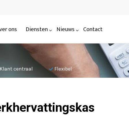
ver ons
Diensten
Nieuws
Contact
Klant centraal
Flexibel
Nauwkeu
erkhervattingskas