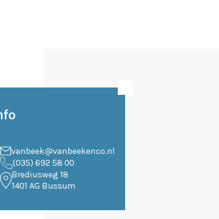
nfo
vanbeek@vanbeekenco.nl
(035) 692 58 00
Brediusweg 18
1401 AG Bussum