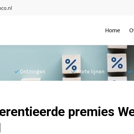
co.nl
Home
O
Ontzorgen
Korte lijnen
erentieerde premies W
d