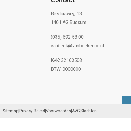
Contact
Brediusweg 18
1401 AG Bussum
(035) 692 58 00
vanbeek@vanbeekenco.nl
KvK: 32163503
BTW: 0000000
Sitemap
|
Privacy Beleid
|
Voorwaarden
|
AVG
|
Klachten