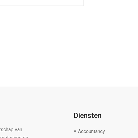
Diensten
tschap van
Accountancy
s met name op