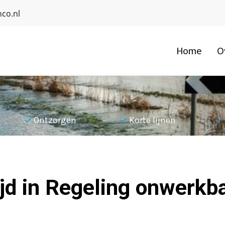
co.nl
Home
O
Ontzorgen
Korte lijnen
jd in Regeling onwerkb