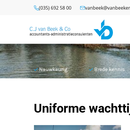
(035) 692 58 00
vanbeek@vanbeeken
l
Nauwkeurig
Brede kennis
Terug naar overzicht
Uniforme wachtti