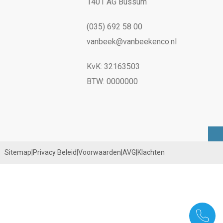
1401 AG Bussum
(035) 692 58 00
vanbeek@vanbeekenco.nl
KvK: 32163503
BTW: 0000000
Sitemap
|
Privacy Beleid
|
Voorwaarden
|
AVG
|
Klachten