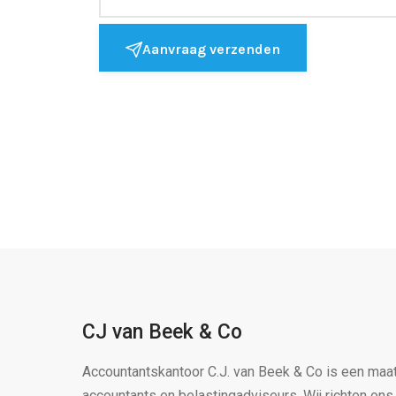
Aanvraag verzenden
CJ van Beek & Co
Accountantskantoor C.J. van Beek & Co is een maa
accountants en belastingadviseurs. Wij richten on