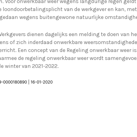
en. Voor onwerkbaar weer wegens langdurige regen geldt
 loondoorbetalingsplicht van de werkgever en kan, met
 gedaan wegens buitengewone natuurlijke omstandigh
 Werkgevers dienen dagelijks een melding te doen van h
ens of zich inderdaad onwerkbare weersomstandigheden
icht. Een concept van de Regeling onwerkbaar weer is b
armee de regeling onwerkbaar weer wordt samengevoeg
de winter van 2021-2022.
019-0000180890 | 16-01-2020