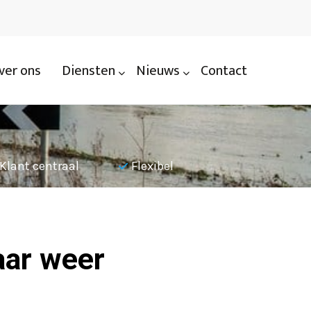
ver ons
Diensten
Nieuws
Contact
Klant centraal
Flexibel
Nauwkeu
aar weer