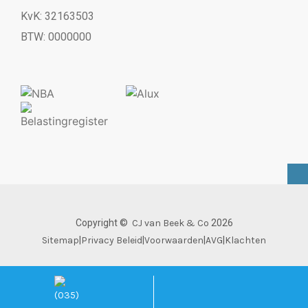
KvK: 32163503
BTW: 0000000
Copyright ©
CJ van Beek & Co
2026
Sitemap
|
Privacy Beleid
|
Voorwaarden
|
AVG
|
Klachten