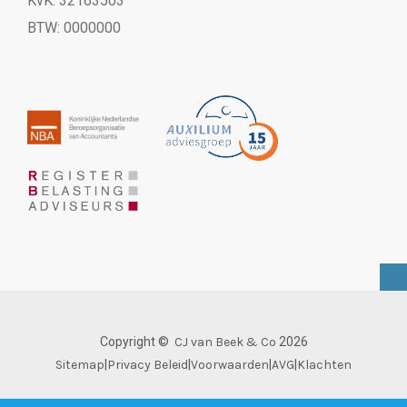
KvK: 32163503
BTW: 0000000
Copyright ©
CJ van Beek & Co
2026
Sitemap
|
Privacy Beleid
|
Voorwaarden
|
AVG
|
Klachten