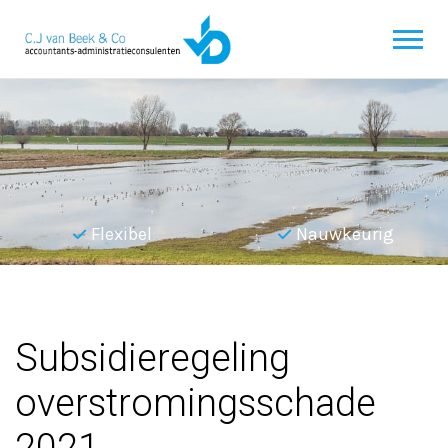
Flexibel
Nauwkeurig
Terug naar overzicht
Subsidieregeling
overstromingsschade