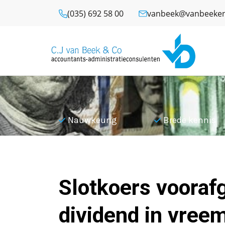
(035) 692 58 00
vanbeek@vanbeeken
l
Nauwkeurig
Brede kennis
Terug naar overzicht
Slotkoers vooraf
dividend in vree