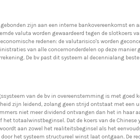
en gebonden zijn aan een interne bankovereenkomst en 
vreemde valuta worden gewaardeerd tegen de slotkoers 
seconomische redenen: de valutarisico's worden geconce
nistraties van alle concernonderdelen op deze manier g
rrekening. De bv past dit systeem al decennialang beste
ngssysteem van de bv in overeenstemming is met goed
kheid zijn leidend, zolang geen strijd ontstaat met een ui
t immers niet meer dividend ontvangen dan het in haar 
of het totaalwinstbeginsel. Dat de koers van de Chinese y
woordt aan zowel het realiteitsbeginsel als het eenvoud
door het systeem structureel winst laat ontgaan. De re