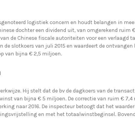
rsgenoteerd logistiek concern en houdt belangen in m
hinese dochter een dividend uit, van omgerekend ruim € 
n de Chinese fiscale autoriteiten voor een verlaagd ta
en de slotkoers van juli 2015 en waardeert de ontvangen
op van bijna € 2,5 miljoen.
n
werkwijze. Hij stelt dat de bv de dagkoers van de trans
winst van bijna € 5 miljoen. De correctie van ruim € 7,4 
king naar 2016. De inspecteur betoogt dat het waarderi
gsvrijstelling en met het totaalwinstbeginsel. Bovend