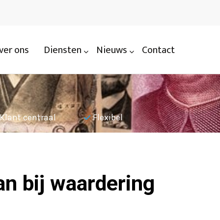
ver ons
Diensten
Nieuws
Contact
Klant centraal
Flexibel
Nauwkeu
n bij waardering