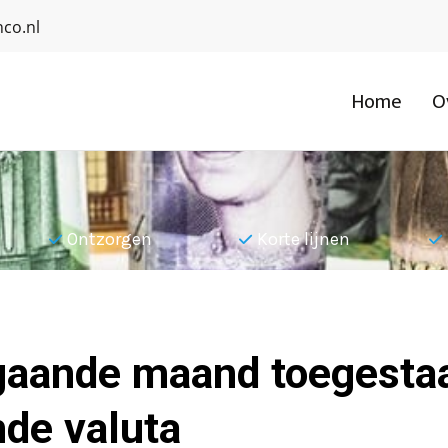
co.nl
Home
O
Ontzorgen
Korte lijnen
gaande maand toegestaa
mde valuta