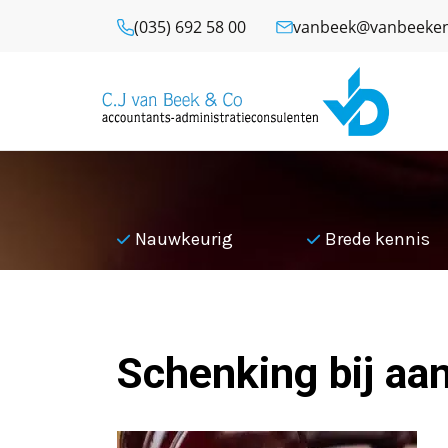
(035) 692 58 00
vanbeek@vanbeeken
l
Nauwkeurig
Brede kennis
Terug naar overzicht
Schenking bij aa