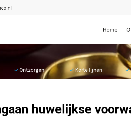
co.nl
Home
O
Ontzorgen
Korte lijnen
ngaan huwelijkse voor