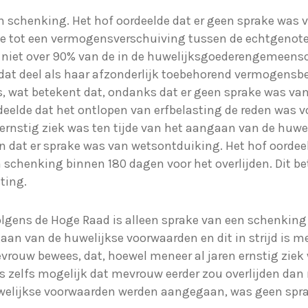
n schenking. Het hof oordeelde dat er geen sprake wa
de tot een vermogensverschuiving tussen de echtgenote
 niet over 90% van de in de huwelijksgoederengemeen
at deel als haar afzonderlijk toebehorend vermogensb
is, wat betekent dat, ondanks dat er geen sprake was va
deelde dat het ontlopen van erfbelasting de reden was 
ernstig ziek was ten tijde van het aangaan van de huwel
 dat er sprake was van wetsontduiking. Het hof oordee
schenking binnen 180 dagen voor het overlijden. Dit be
sting.
lgens de Hoge Raad is alleen sprake van een schenking 
an van de huwelijkse voorwaarden en dit in strijd is met
rouw bewees, dat, hoewel meneer al jaren ernstig ziek w
as zelfs mogelijk dat mevrouw eerder zou overlijden d
welijkse voorwaarden werden aangegaan, was geen spra