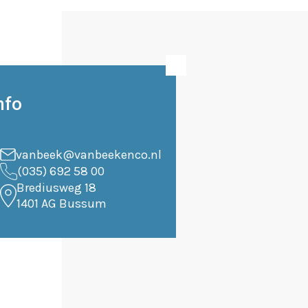
nfo
vanbeek@vanbeekenco.nl
(035) 692 58 00
Brediusweg 18
1401 AG Bussum