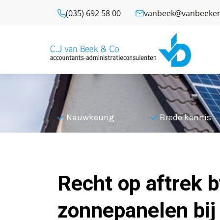
(035) 692 58 00
vanbeek@vanbeeken
l
Nauwkeurig
Brede kennis
Terug naar overzicht
Recht op aftrek 
zonnepanelen bij