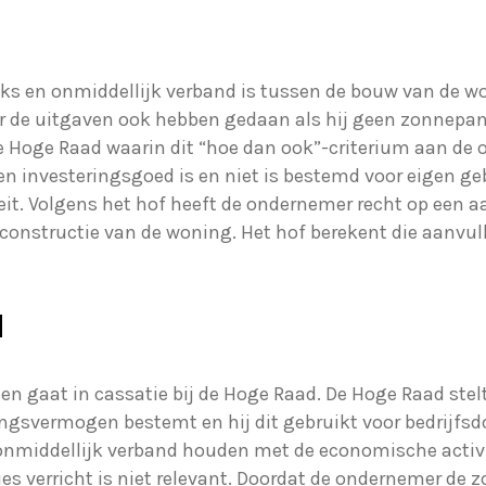
eeks en onmiddellijk verband is tussen de bouw van de wo
 de uitgaven ook hebben gedaan als hij geen zonnepane
e Hoge Raad waarin dit “hoe dan ook”-criterium aan de or
en investeringsgoed is en niet is bestemd voor eigen ge
iteit. Volgens het hof heeft de ondernemer recht op een 
gconstructie van de woning. Het hof berekent die aanvu
d
n en gaat in cassatie bij de Hoge Raad. De Hoge Raad st
ingsvermogen bestemt en hij dit gebruikt voor bedrij
onmiddellijk verband houden met de economische activi
es verricht is niet relevant. Doordat de ondernemer de