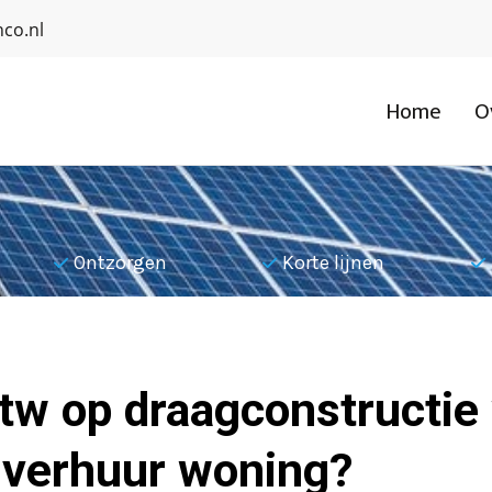
co.nl
Home
O
Ontzorgen
Korte lijnen
btw op draagconstructie
 verhuur woning?