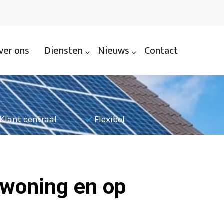
ver ons
Diensten
Nieuws
Contact
Klant centraal
Flexibel
Nauwkeu
 woning en op