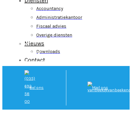
Diensten
Accountancy
Administratiekantoor
Klant
Fiscaal advies
centraal
Overige diensten
Nieuws
Flexibel
Downloads
Nauwkeurig
Contact
Brede
kennis
Ontzorgen
Bel ons
Mail ons
Korte
lijnen