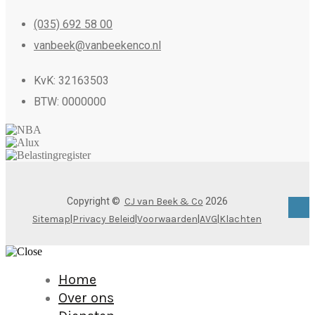
(035) 692 58 00
vanbeek@vanbeekenco.nl
KvK: 32163503
BTW: 0000000
Copyright ©
CJ van Beek & Co
2026
Sitemap
|
Privacy Beleid
|
Voorwaarden
|
AVG
|
Klachten
Home
Over ons