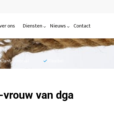
ver ons
Diensten
Nieuws
Contact
Klant centraal
Flexibel
Nauwkeu
-vrouw van dga