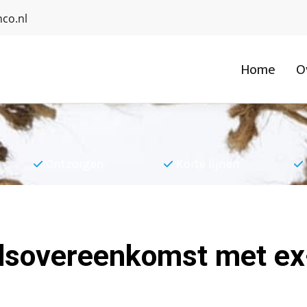
co.nl
Home
O
Ontzorgen
Korte lijnen
idsovereenkomst met ex