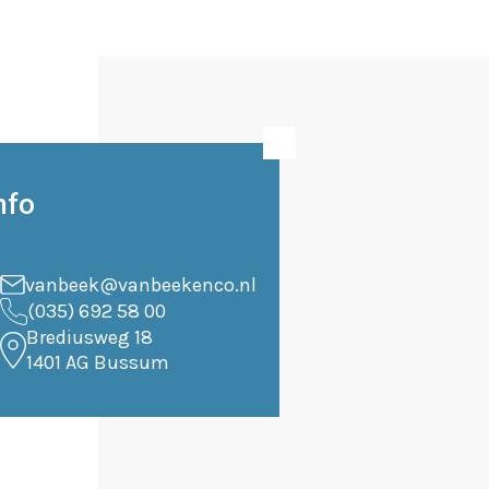
nfo
vanbeek@vanbeekenco.nl
(035) 692 58 00
Brediusweg 18
1401 AG Bussum