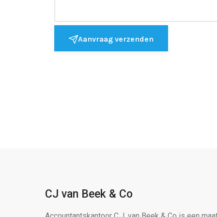
Aanvraag verzenden
CJ van Beek & Co
Accountantskantoor C.J. van Beek & Co is een maa