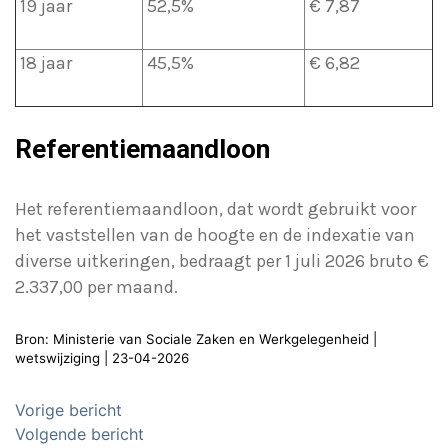
19 jaar
52,5%
€ 7,87
18 jaar
45,5%
€ 6,82
Referentiemaandloon
Het referentiemaandloon, dat wordt gebruikt voor
het vaststellen van de hoogte en de indexatie van
diverse uitkeringen, bedraagt per 1 juli 2026 bruto €
2.337,00 per maand.
Bron: Ministerie van Sociale Zaken en Werkgelegenheid |
wetswijziging | 23-04-2026
Bericht
Vorige bericht
navigatie
Volgende bericht