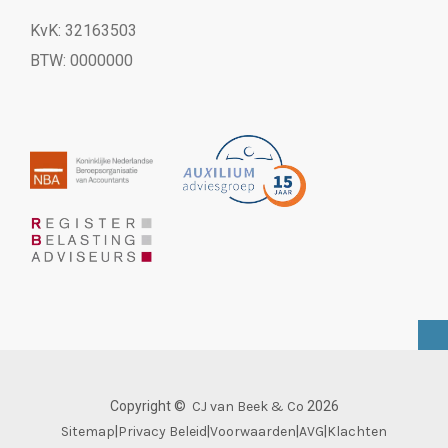
KvK: 32163503
BTW: 0000000
Copyright ©
CJ van Beek & Co
2026
Sitemap
|
Privacy Beleid
|
Voorwaarden
|
AVG
|
Klachten