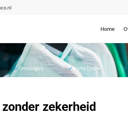
co.nl
Home
O
Ontzorgen
Korte lijnen
 zonder zekerheid