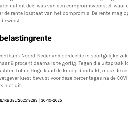
ater dat dit deel was van een compromisvoorstel, waar d
er de rente losstaat van het compromis. De rente mag 
 de winst.
belastingrente
echtbank Noord-Nederland oordeelde in soortgelijke zake
naar 8 procent daarna is te gortig. Tegen die uitspraak 
achten tot de Hoge Raad de knoop doorhakt, maar de rec
De wetgever kiest bewust voor deze percentages na de COV
 niet uit.
I:NL:RBGEL:2025:9283 | 30-10-2025