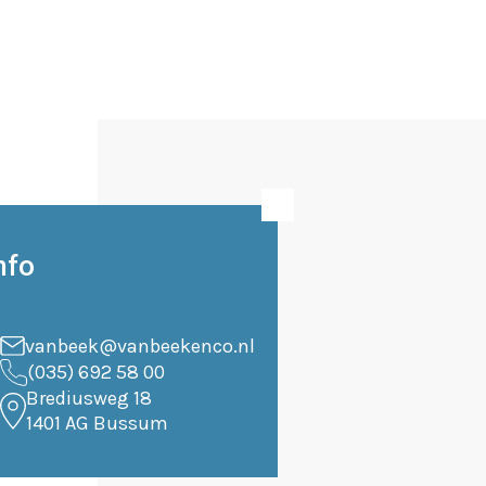
nfo
vanbeek@vanbeekenco.nl
(035) 692 58 00
Brediusweg 18
1401 AG Bussum