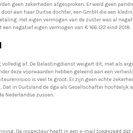
rden geen zekerheden afgesproken. Er werd geen pandre
 door aan haar Duitse dochter, een GmbH die een kleding
taling. Het eigen vermogen van de zuster was al negati
t een negatief eigen vermogen van € 166.122 eind 2018.
d
 volledig af. De Belastingdienst weigert dit, met als a
onder deze voorwaarden hebben geleend aan een verliesl
iteurenrisico is veel te groot. Er zijn geen echte zeke
Dat in Duitsland de dga als Gesellschafter hoofdelijk aa
 de Nederlandse zussen.
nning. De inspecteur heeft in een e-mail toegezegd dat 