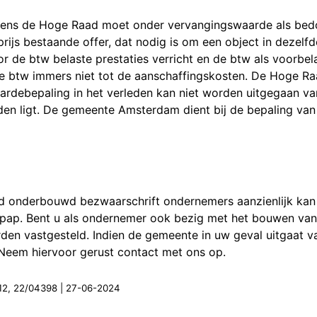
gens de Hoge Raad moet onder vervangingswaarde als bedo
rijs bestaande offer, dat nodig is om een object in dezelfd
 de btw belaste prestaties verricht en de btw als voorbelas
de btw immers niet tot de aanschaffingskosten. De Hoge Ra
waardebepaling in het verleden kan niet worden uitgegaan v
den ligt. De gemeente Amsterdam dient bij de bepaling va
goed onderbouwd bezwaarschrift ondernemers aanzienlijk ka
de pap. Bent u als ondernemer ook bezig met het bouwen va
en vastgesteld. Indien de gemeente in uw geval uitgaat va
 Neem hiervoor gerust contact met ons op.
12, 22/04398 | 27-06-2024