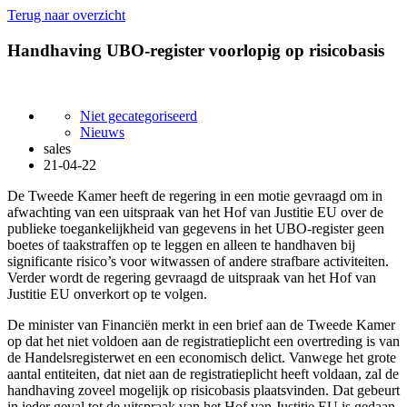
Terug naar overzicht
Handhaving UBO-register voorlopig op risicobasis
Niet gecategoriseerd
Nieuws
sales
21-04-22
De Tweede Kamer heeft de regering in een motie gevraagd om in
afwachting van een uitspraak van het Hof van Justitie EU over de
publieke toegankelijkheid van gegevens in het UBO-register geen
boetes of taakstraffen op te leggen en alleen te handhaven bij
significante risico’s voor witwassen of andere strafbare activiteiten.
Verder wordt de regering gevraagd de uitspraak van het Hof van
Justitie EU onverkort op te volgen.
De minister van Financiën merkt in een brief aan de Tweede Kamer
op dat het niet voldoen aan de registratieplicht een overtreding is van
de Handelsregisterwet en een economisch delict. Vanwege het grote
aantal entiteiten, dat niet aan de registratieplicht heeft voldaan, zal de
handhaving zoveel mogelijk op risicobasis plaatsvinden. Dat gebeurt
in ieder geval tot de uitspraak van het Hof van Justitie EU is gedaan.