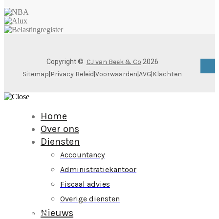
Copyright ©
CJ van Beek & Co
2026
Sitemap
|
Privacy Beleid
|
Voorwaarden
|
AVG
|
Klachten
Home
Over ons
Diensten
Accountancy
Administratiekantoor
Klant
Fiscaal advies
centraal
Overige diensten
Nieuws
Flexibel