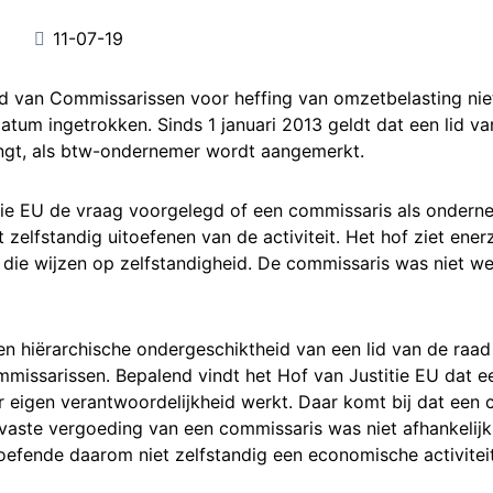
11-07-19
ad van Commissarissen voor heffing van omzetbelasting niet
datum ingetrokken. Sinds 1 januari 2013 geldt dat een lid 
gt, als btw-ondernemer wordt aangemerkt.
itie EU de vraag voorgelegd of een commissaris als onder
 zelfstandig uitoefenen van de activiteit. Het hof ziet ene
 die wijzen op zelfstandigheid. De commissaris was niet w
en hiërarchische ondergeschiktheid van een lid van de raa
issarissen. Bepalend vindt het Hof van Justitie EU dat ee
r eigen verantwoordelijkheid werkt. Daar komt bij dat een
 vaste vergoeding van een commissaris was niet afhankeli
 oefende daarom niet zelfstandig een economische activitei