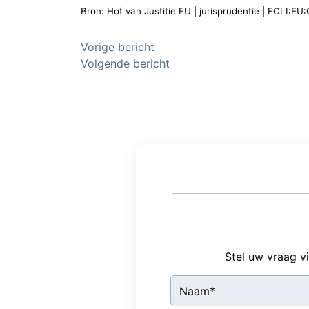
Bron: Hof van Justitie EU | jurisprudentie | ECLI:E
Bericht
Vorige bericht
Volgende bericht
navigatie
Stel uw vraag v