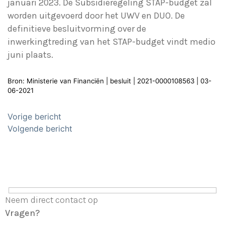
januari 2023. De Subsidieregeling STAP-budget zal
worden uitgevoerd door het UWV en DUO. De
definitieve besluitvorming over de
inwerkingtreding van het STAP-budget vindt medio
juni plaats.
Bron: Ministerie van Financiën | besluit | 2021-0000108563 | 03-
06-2021
Bericht
Vorige bericht
navigatie
Volgende bericht
Neem direct contact op
Vragen?