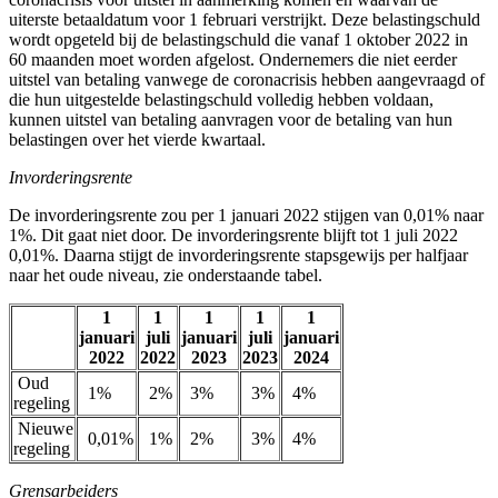
uiterste betaaldatum voor 1 februari verstrijkt. Deze belastingschuld
wordt opgeteld bij de belastingschuld die vanaf 1 oktober 2022 in
60 maanden moet worden afgelost. Ondernemers die niet eerder
uitstel van betaling vanwege de coronacrisis hebben aangevraagd of
die hun uitgestelde belastingschuld volledig hebben voldaan,
kunnen uitstel van betaling aanvragen voor de betaling van hun
belastingen over het vierde kwartaal.
Invorderingsrente
De invorderingsrente zou per 1 januari 2022 stijgen van 0,01% naar
1%. Dit gaat niet door. De invorderingsrente blijft tot 1 juli 2022
0,01%. Daarna stijgt de invorderingsrente stapsgewijs per halfjaar
naar het oude niveau, zie onderstaande tabel.
1
1
1
1
1
januari
juli
januari
juli
januari
2022
2022
2023
2023
2024
Oud
1%
2%
3%
3%
4%
regeling
Nieuwe
0,01%
1%
2%
3%
4%
regeling
Grensarbeiders