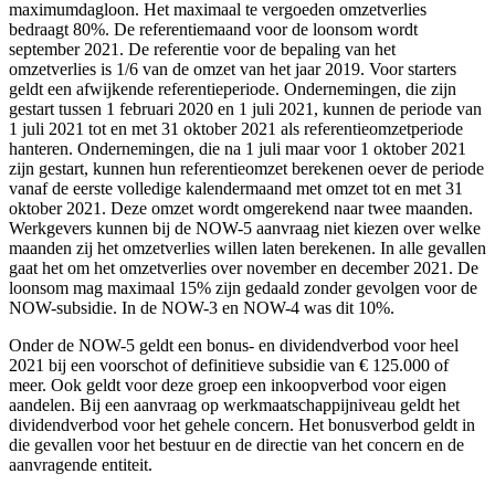
maximumdagloon. Het maximaal te vergoeden omzetverlies
bedraagt 80%. De referentiemaand voor de loonsom wordt
september 2021. De referentie voor de bepaling van het
omzetverlies is 1/6 van de omzet van het jaar 2019. Voor starters
geldt een afwijkende referentieperiode. Ondernemingen, die zijn
gestart tussen 1 februari 2020 en 1 juli 2021, kunnen de periode van
1 juli 2021 tot en met 31 oktober 2021 als referentieomzetperiode
hanteren. Ondernemingen, die na 1 juli maar voor 1 oktober 2021
zijn gestart, kunnen hun referentieomzet berekenen oever de periode
vanaf de eerste volledige kalendermaand met omzet tot en met 31
oktober 2021. Deze omzet wordt omgerekend naar twee maanden.
Werkgevers kunnen bij de NOW-5 aanvraag niet kiezen over welke
maanden zij het omzetverlies willen laten berekenen. In alle gevallen
gaat het om het omzetverlies over november en december 2021. De
loonsom mag maximaal 15% zijn gedaald zonder gevolgen voor de
NOW-subsidie. In de NOW-3 en NOW-4 was dit 10%.
Onder de NOW-5 geldt een bonus- en dividendverbod voor heel
2021 bij een voorschot of definitieve subsidie van € 125.000 of
meer. Ook geldt voor deze groep een inkoopverbod voor eigen
aandelen. Bij een aanvraag op werkmaatschappijniveau geldt het
dividendverbod voor het gehele concern. Het bonusverbod geldt in
die gevallen voor het bestuur en de directie van het concern en de
aanvragende entiteit.