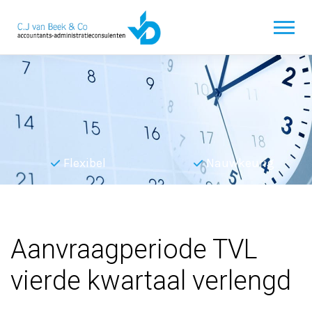
Flexibel
Nauwkeurig
Terug naar overzicht
Aanvraagperiode TVL
vierde kwartaal verlengd