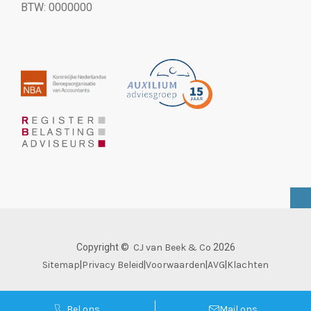
BTW: 0000000
Copyright ©
CJ van Beek & Co
2026
Sitemap
|
Privacy Beleid
|
Voorwaarden
|
AVG
|
Klachten
Bel ons
Mail ons