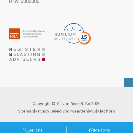
BTW: 0000000
Copyright ©
CJ van Beek & Co
2026
Sitemap
|
Privacy Beleid
|
Voorwaarden
|
AVG
|
Klachten
Bel ons
Mail ons